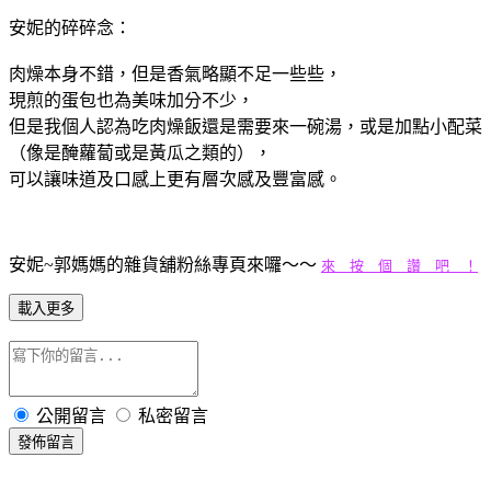
安妮的碎碎念：
肉燥本身不錯，但是香氣略顯不足一些些，
現煎的蛋包也為美味加分不少，
但是我個人認為吃肉燥飯還是需要來一碗湯，或是加點小配菜
（像是醃蘿蔔或是黃瓜之類的），
可以讓味道及口感上更有層次感及豐富感。
安妮~郭媽媽的雜貨舖粉絲專頁來囉～～
來 按 個 讚 吧 ！
載入更多
公開留言
私密留言
發佈留言