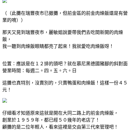
（（此攤在瑞豐夜市已撤攤，但前金區的前金肉燥飯還是有營
業的唷））
那天又晃到瑞豐夜巿，麗敏姐說要帶我們去吃間新開的肉燥
飯，
我一聽到肉燥飯眼睛都亮了起來！我就愛吃肉燥飯呀！
位置：應該是在１２排的頭吧？就在慕尼黑德國豬腳的斜對面
營業時間：每週二。四。五。六。日
這攤也真特別，沒賣別的，只賣鴨蛋和肉燥飯！這樣一份４５
元！
仔細看才知道原來這就是開在大同二路上的前金肉燥飯，
創業於１９５９年，都已經５０幾年的老店了！
顧攤的是二位年輕人，看來這裡是交由第三代來管理吧！