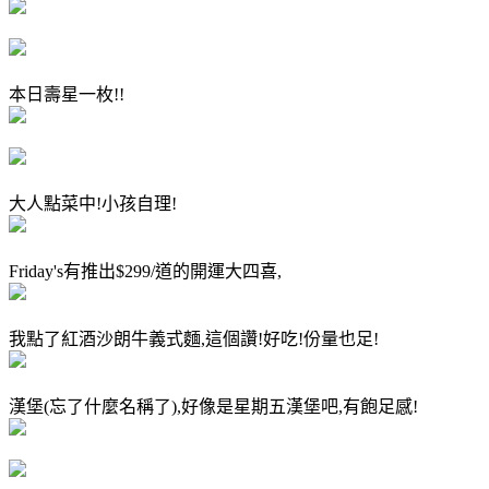
本日壽星一枚!!
大人點菜中!小孩自理!
Friday's有推出$299/道的開運大四喜,
我點了紅酒沙朗牛義式麵,這個讚!好吃!份量也足!
漢堡(忘了什麼名稱了),好像是星期五漢堡吧,有飽足感!