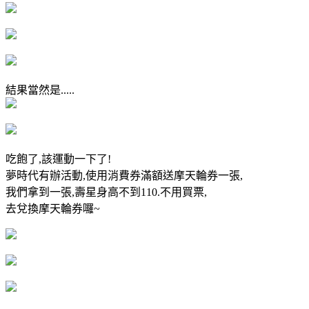
結果當然是.....
吃飽了,該運動一下了!
夢時代有辦活動,使用消費券滿額送摩天輪券一張,
我們拿到一張,壽星身高不到110.不用買票,
去兌換摩天輪券囉~