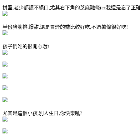
拼盤,老少都讚不絕口,尤其右下角的芝麻雞條(cc我還是忘了正確名
半份豬肋排,爆甜,還是冒煙的喬比較好吃,不過薯條很好吃!
孩子們吃的很開心哦!
尤其是這個小孩,別人生日,你快樂吼?