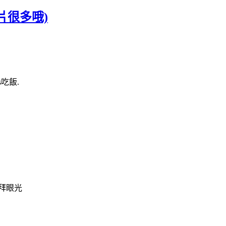
照片很多哦)
吃飯.
拜眼光