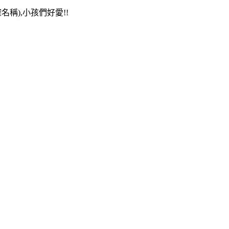
稱),小孩們好愛!!