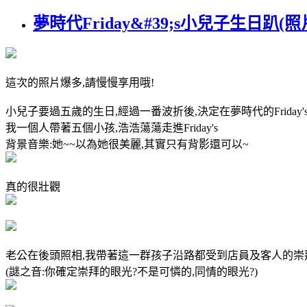
夢時代Friday&#39;s小兒子生日趴(
這次的照片爆多,請慢慢享用哦!
小兒子要過五歲的生日,經過一番波折後,決定在夢時代的Friday's
我一個人帶著五個小孩,浩浩蕩蕩走進Friday's
背景音樂:她~~以為她很美麗,其實只有背影還可以~
真的很壯觀
老公在後頭照相,我帶著這一群孩子沿路都受到店員及客人的崇
(謎之音:你確定崇拜的眼光?不是可憐的,同情的眼光?)