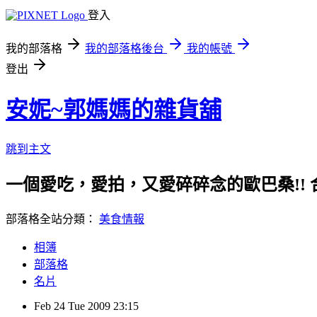
登入
我的部落格
我的部落格後台
我的帳號
登出
安妮~郭媽媽的雜貨舖
跳到主文
一個愛吃，愛拍，又愛碎碎念的歐巴桑!! 合作邀約：an
部落格全站分類：
美食情報
相簿
部落格
名片
Feb
24
Tue
2009
23:15