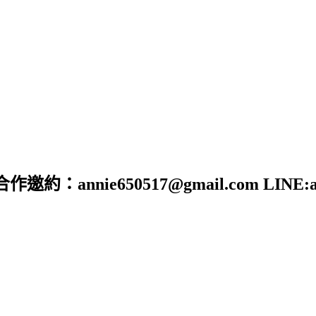
nie650517@gmail.com LINE:ann