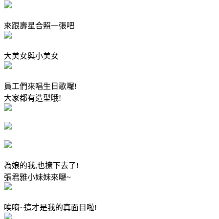
來跟壽星合照一張吧
大美女與小美女
員工們來唱生日歌囉!
大家都有造型哦!
為娘的我,也撩下去了!
張君雅小妹妹來囉~
唉唷~這才是我的真面目啦!